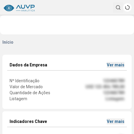
Pesqui
Início
Dados da Empresa
Ver mais
Nº Identificação
123465789
Valor de Mercado
US$ 123.456.789,00
Quantidade de Ações
123465789
Listagem
Listagem
Indicadores Chave
Ver mais