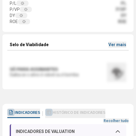
P/L
PL
P/VP
P/VP
DY
DY
ROE
ROE
Selo de Viabilidade
Ver mais
SÓ PARA ASSINANTES
Saiba se o ativo é viável ou é bomba
INDICADORES
HISTÓRICO DE INDICADORES
Recolher tudo
INDICADORES DE VALUATION